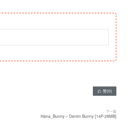
赞(
0
)

下一篇
Hana_Bunny – Denim Bunny [14P-28MB]