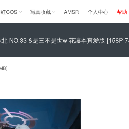
网红COS
写真收藏
AMSR
个人中心
帮助
北 NO.33 &是三不是世w 花凛本真爱版 [158P-74
MB]