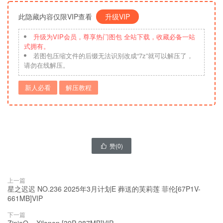
此隐藏内容仅限VIP查看
升级VIP
升级为VIP会员，尊享热门图包 全站下载，收藏必备一站
式拥有。
若图包压缩文件的后缀无法识别改成“7z”就可以解压了，
请勿在线解压。
新人必看
解压教程
赞(
0
)

上一篇
星之迟迟 NO.236 2025年3月计划E 葬送的芙莉莲 菲伦[67P1V-
661MB]VIP
下一篇