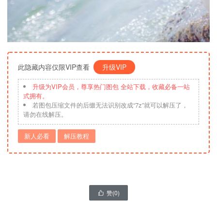
此隐藏内容仅限VIP查看
升级VIP
升级为VIP会员，尊享热门图包 全站下载，收藏必备一站
式拥有。
若图包压缩文件的后缀无法识别改成“7z”就可以解压了，
请勿在线解压。
新人必看
解压教程
赞(
0
)
