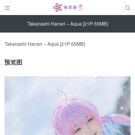


Takanashi Hanari – Aqua [21P-55MB]
Takanashi Hanari – Aqua [21P-55MB]
预览图