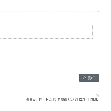
赞(
0
)

下一篇
洛桑w伊梓 – NO.15 专属白丝汤圆 [27P-113MB]