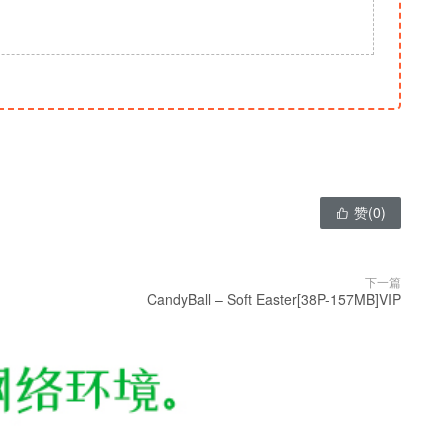
赞(
0
)

下一篇
CandyBall – Soft Easter[38P-157MB]VIP