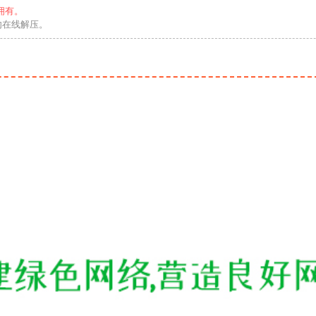
拥有。
勿在线解压。