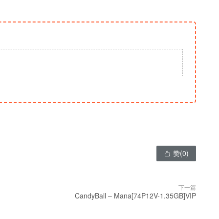
赞(
0
)

下一篇
CandyBall – Mana[74P12V-1.35GB]VIP