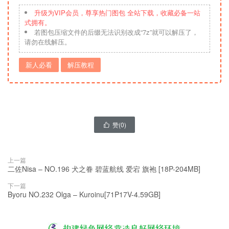
升级为VIP会员，尊享热门图包 全站下载，收藏必备一站
式拥有。
若图包压缩文件的后缀无法识别改成“7z”就可以解压了，
请勿在线解压。
新人必看
解压教程
赞(
0
)

上一篇
二佐Nisa – NO.196 犬之眷 碧蓝航线 爱宕 旗袍 [18P-204MB]
下一篇
Byoru NO.232 Olga – Kuroinu[71P17V-4.59GB]