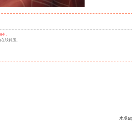
拥有。
勿在线解压。
水淼aq