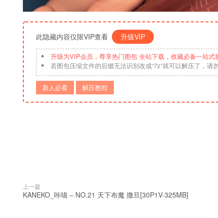
此隐藏内容仅限VIP查看
升级VIP
升级为VIP会员，尊享热门图包 全站下载，收藏必备一站式
若图包压缩文件的后缀无法识别改成“7z”就可以解压了，请
新人必看
解压教程
上一篇
KANEKO_咔喵 – NO.21 天下布魔 撒旦[30P1V-325MB]