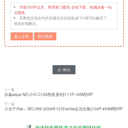
升级为VIP会员，尊享热门图包 全站下载，收藏必备一站
式拥有。
若图包压缩文件的后缀无法识别改成“7z”就可以解压了，
请勿在线解压。
新人必看
解压教程
赞(
0
)

上一篇
水淼aqua NO.210 C105黑兽系列[111P-165M]VIP
下一篇
小仓千代w – NO.099 2024年12月fantia会员合集[104P-454MB]VIP