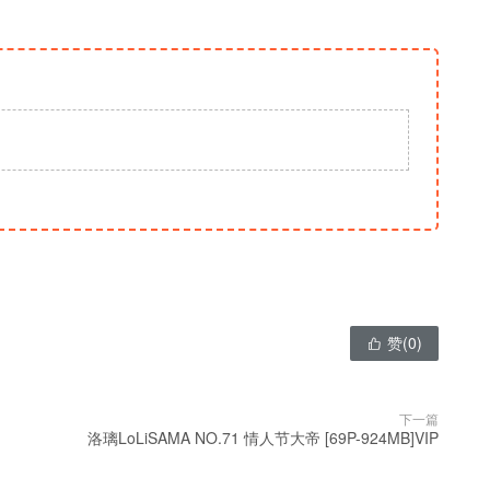
赞(
0
)

下一篇
洛璃LoLiSAMA NO.71 情人节大帝 [69P-924MB]VIP