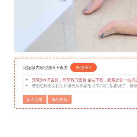
此隐藏内容仅限VIP查看
升级VIP
升级为VIP会员，尊享热门图包 全站下载，收藏必备一站式
若图包压缩文件的后缀无法识别改成“7z”就可以解压了，请
新人必看
解压教程