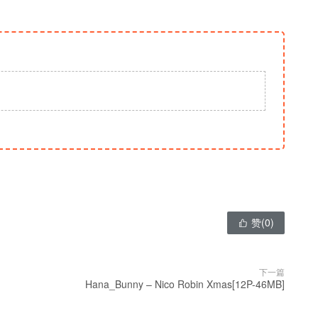
赞(
0
)

下一篇
Hana_Bunny – Nico Robin Xmas[12P-46MB]