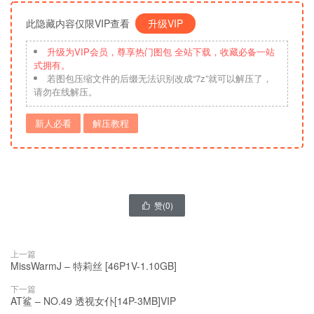
此隐藏内容仅限VIP查看
升级VIP
升级为VIP会员，尊享热门图包 全站下载，收藏必备一站
式拥有。
若图包压缩文件的后缀无法识别改成“7z”就可以解压了，
请勿在线解压。
新人必看
解压教程
赞(
0
)

上一篇
MissWarmJ – 特莉丝 [46P1V-1.10GB]
下一篇
AT鲨 – NO.49 透视女仆[14P-3MB]VIP