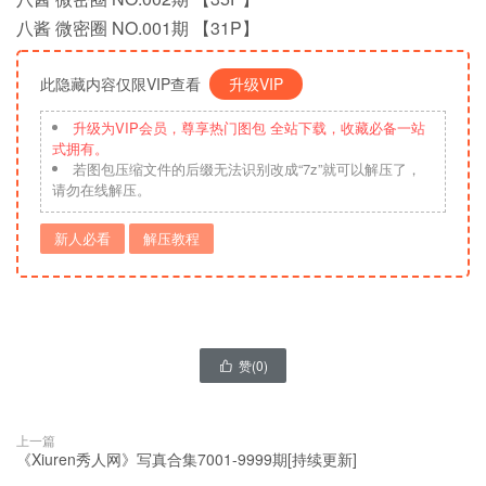
八酱 微密圈 NO.001期 【31P】
此隐藏内容仅限VIP查看
升级VIP
升级为VIP会员，尊享热门图包 全站下载，收藏必备一站
式拥有。
若图包压缩文件的后缀无法识别改成“7z”就可以解压了，
请勿在线解压。
新人必看
解压教程
赞(
0
)

上一篇
《Xiuren秀人网》写真合集7001-9999期[持续更新]