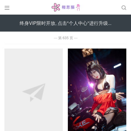


终身VIP限时开放, 点击"个人中心"进行升级...
第 635 页