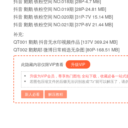
抖音 鹅鹅 铁粉空间 NO.018期 [28P-4.7 MB]
抖音 鹅鹅 铁粉空间 NO.019期 [28P-24.81 MB]
抖音 鹅鹅 铁粉空间 NO.020期 [31P-7V 15.14 MB]
抖音 鹅鹅 铁粉空间 NO.021期 [37P-8V 21.44 MB]
补充:
QT001 鹅鹅 抖音无水印视频作品 [137V 369.24 MB]
QT002 鹅鹅耶 微博日常精选无杂图 [80P-168.51 MB]
此隐藏内容仅限VIP查看
升级VIP
升级为VIP会员，尊享热门图包 全站下载，收藏必备一站式
若图包压缩文件的后缀无法识别改成“7z”就可以解压了，请
新人必看
解压教程