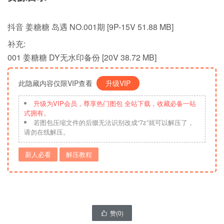
抖音 姜糖糖 岛遇 NO.001期 [9P-15V 51.88 MB]
补充:
001 姜糖糖 DY无水印备份 [20V 38.72 MB]
此隐藏内容仅限VIP查看
升级VIP
升级为VIP会员，尊享热门图包 全站下载，收藏必备一站
式拥有。
若图包压缩文件的后缀无法识别改成“7z”就可以解压了，
请勿在线解压。
新人必看
解压教程
赞(
0
)
