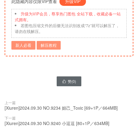
此隐藏内容仅限VIP查看
升级VIP
升级为VIP会员，尊享热门图包 全站下载，收藏必备一站
式拥有。
若图包压缩文件的后缀无法识别改成“7z”就可以解压了，
请勿在线解压。
新人必看
解压教程
赞(
0
)

上一篇
[Xiuren]2024.09.30 NO.9234 妲己_Toxic [69+1P／664MB]
下一篇
[Xiuren]2024.09.30 NO.9240 小逗逗 [80+1P／634MB]