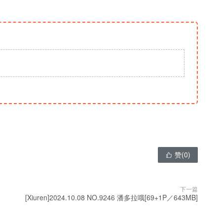
赞(
0
)

下一篇
[Xiuren]2024.10.08 NO.9246 潘多拉哦[69+1P／643MB]