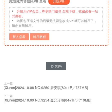
此隐藏内容仅限VIP查看
升级VIP
升级为VIP会员，尊享热门图包 全站下载，收藏必备一站
式拥有。
若图包压缩文件的后缀无法识别改成“7z”就可以解压了，
请勿在线解压。
新人必看
解压教程
赞(
0
)

上一篇
[Xiuren]2024.10.08 NO.9250 唐安琪[80+1P／737MB]
下一篇
[Xiuren]2024.10.09 NO.9254 金允珍呐[84+1P／719MB]