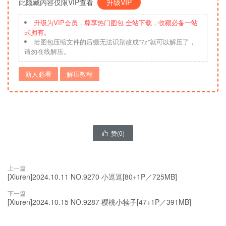
此隐藏内容仅限VIP查看
升级VIP
升级为VIP会员，尊享热门图包 全站下载，收藏必备一站
式拥有。
若图包压缩文件的后缀无法识别改成“7z”就可以解压了，
请勿在线解压。
新人必看
解压教程
赞(
0
)

上一篇
[Xiuren]2024.10.11 NO.9270 小逗逗[80+1P／725MB]
下一篇
[Xiuren]2024.10.15 NO.9287 樱桃小犊子[47+1P／391MB]