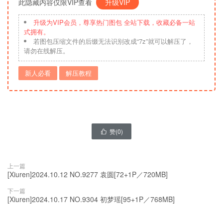
此隐藏内容仅限VIP查看
升级VIP
升级为VIP会员，尊享热门图包 全站下载，收藏必备一站
式拥有。
若图包压缩文件的后缀无法识别改成“7z”就可以解压了，
请勿在线解压。
新人必看
解压教程
赞(
0
)

上一篇
[Xiuren]2024.10.12 NO.9277 袁圆[72+1P／720MB]
下一篇
[Xiuren]2024.10.17 NO.9304 初梦瑶[95+1P／768MB]