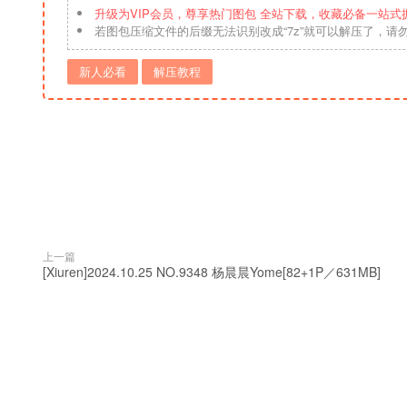
升级为VIP会员，尊享热门图包 全站下载，收藏必备一站式
若图包压缩文件的后缀无法识别改成“7z”就可以解压了，请
新人必看
解压教程
上一篇
[Xiuren]2024.10.25 NO.9348 杨晨晨Yome[82+1P／631MB]