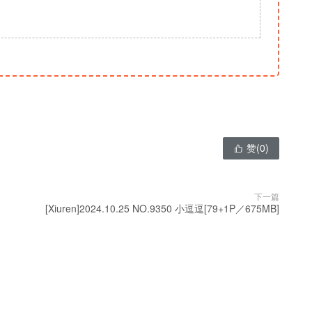
赞(
0
)

下一篇
[Xiuren]2024.10.25 NO.9350 小逗逗[79+1P／675MB]