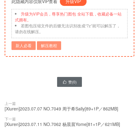
此隐藏内容仅限VIP查看
升级VIP
升级为VIP会员，尊享热门图包 全站下载，收藏必备一站
式拥有。
若图包压缩文件的后缀无法识别改成“7z”就可以解压了，
请勿在线解压。
新人必看
解压教程
赞(
0
)

上一篇
[Xiuren]2023.07.07 NO.7049 周于希Sally[89+1P／862MB]
下一篇
[Xiuren]2023.07.11 NO.7062 杨晨晨Yome[81+1P／621MB]