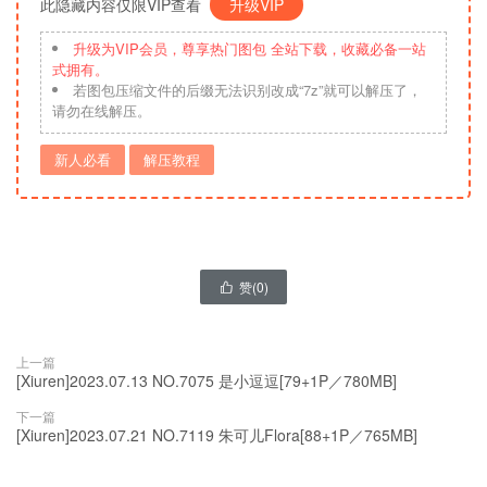
此隐藏内容仅限VIP查看
升级VIP
升级为VIP会员，尊享热门图包 全站下载，收藏必备一站
式拥有。
若图包压缩文件的后缀无法识别改成“7z”就可以解压了，
请勿在线解压。
新人必看
解压教程
赞(
0
)

上一篇
[Xiuren]2023.07.13 NO.7075 是小逗逗[79+1P／780MB]
下一篇
[Xiuren]2023.07.21 NO.7119 朱可儿Flora[88+1P／765MB]