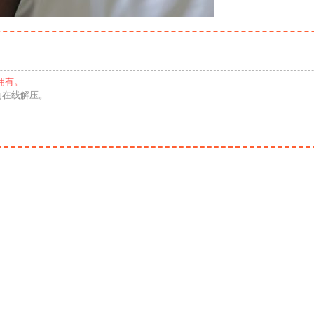
拥有。
勿在线解压。