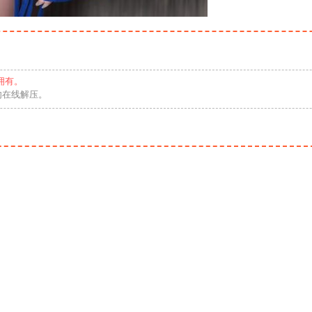
拥有。
勿在线解压。