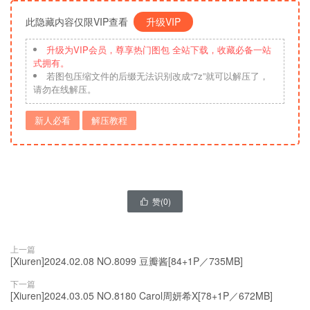
此隐藏内容仅限VIP查看
升级VIP
升级为VIP会员，尊享热门图包 全站下载，收藏必备一站
式拥有。
若图包压缩文件的后缀无法识别改成“7z”就可以解压了，
请勿在线解压。
新人必看
解压教程
赞(
0
)

上一篇
[Xiuren]2024.02.08 NO.8099 豆瓣酱[84+1P／735MB]
下一篇
[Xiuren]2024.03.05 NO.8180 Carol周妍希X[78+1P／672MB]