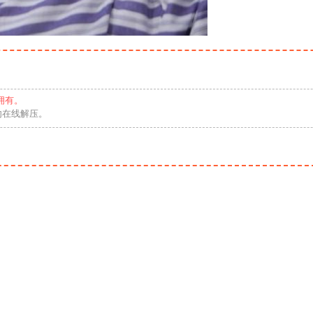
拥有。
勿在线解压。