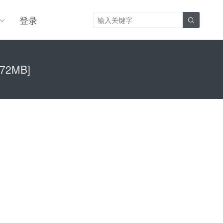
登录

672MB]