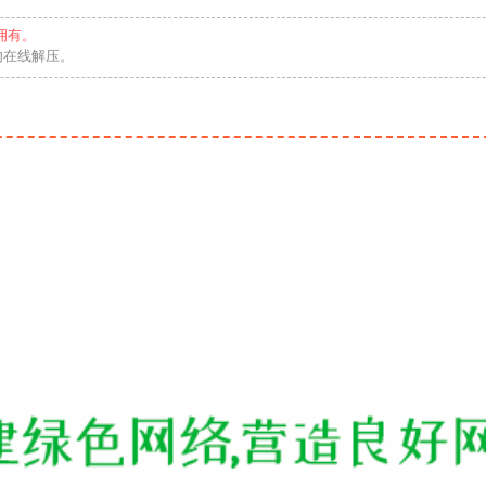
拥有。
勿在线解压。