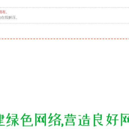
拥有。
勿在线解压。