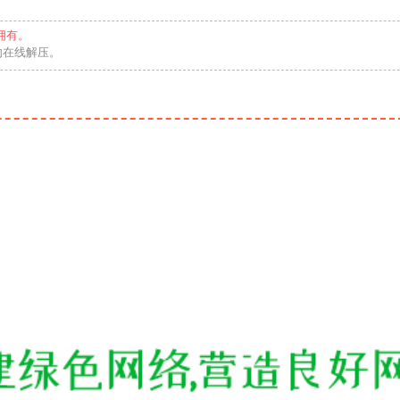
拥有。
勿在线解压。