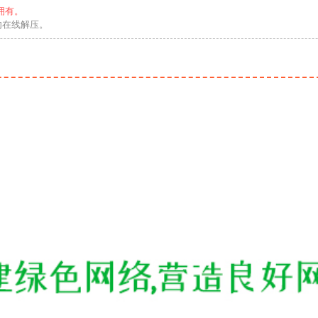
拥有。
勿在线解压。