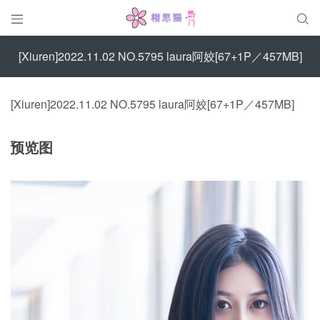


[Xiuren]2022.11.02 NO.5795 laura阿姣[67+1P／457MB]
[Xiuren]2022.11.02 NO.5795 laura阿姣[67+1P／457MB]
预览图