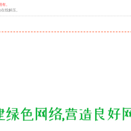
拥有。
勿在线解压。