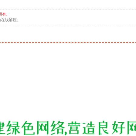
拥有。
勿在线解压。