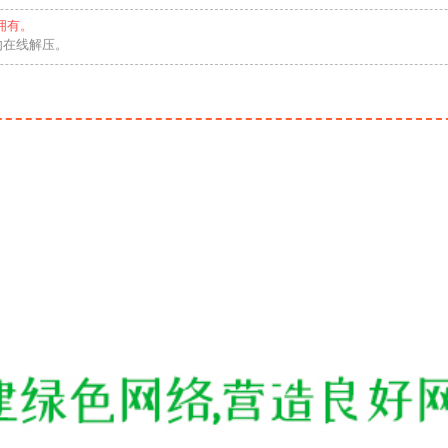
拥有。
勿在线解压。