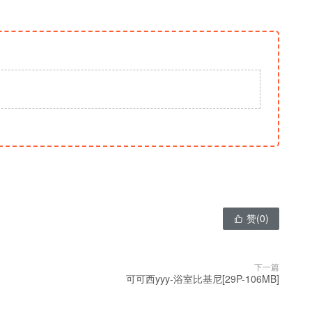
赞(
0
)

下一篇
可可西yyy-浴室比基尼[29P-106MB]