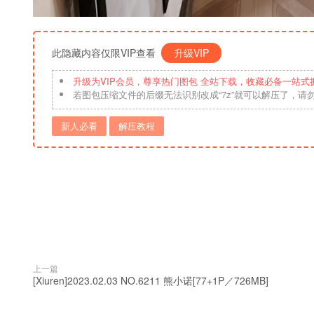
此隐藏内容仅限VIP查看
升级VIP
升级为VIP会员，尊享热门图包 全站下载，收藏必备一站式
若图包压缩文件的后缀无法识别改成“7z”就可以解压了，请
新人必看
解压教程
上一篇
[Xiuren]2023.02.03 NO.6211 熊小诺[77+1P／726MB]