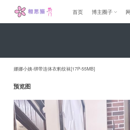
首页
博主圈子
娜娜小姨-绑带连体衣豹纹袜[17P-55MB]
预览图