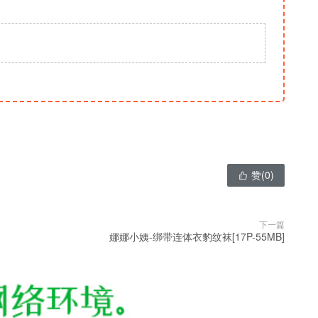
赞(
0
)

下一篇
娜娜小姨-绑带连体衣豹纹袜[17P-55MB]