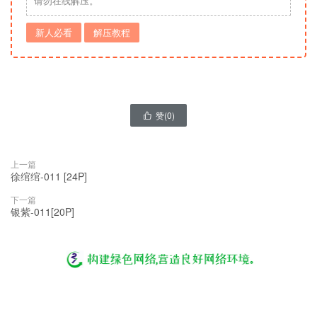
请勿在线解压。
新人必看
解压教程
赞(
0
)

上一篇
徐绾绾-011 [24P]
下一篇
银紫-011[20P]