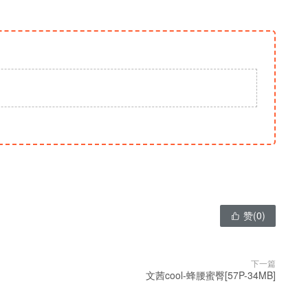
赞(
0
)

下一篇
文茜cool-蜂腰蜜臀[57P-34MB]