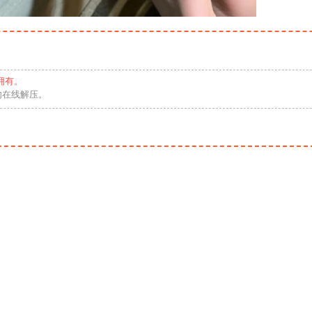
拥有。
勿在线解压。