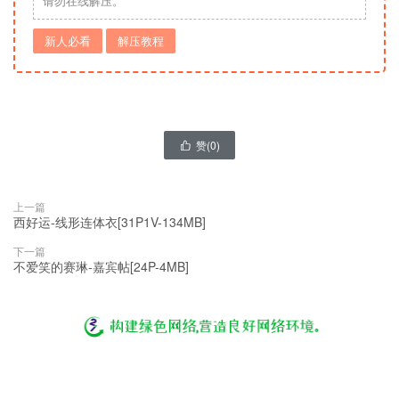
请勿在线解压。
新人必看
解压教程
赞(
0
)

上一篇
西好运-线形连体衣[31P1V-134MB]
下一篇
不爱笑的赛琳-嘉宾帖[24P-4MB]