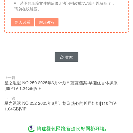
若图包压缩文件的后缀无法识别改成“7z”就可以解压了，
请勿在线解压。
新人必看
解压教程
赞(
0
)

上一篇
星之迟迟 NO.250 2025年6月计划E 蔚蓝档案-早濑优香体操服
[69P1V-1.24GB]VIP
下一篇
星之迟迟 NO.252 2025年6月计划G 热心的邻居姐姐[110P1V-
1.64GB]VIP