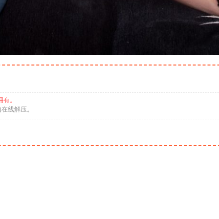
拥有。
勿在线解压。