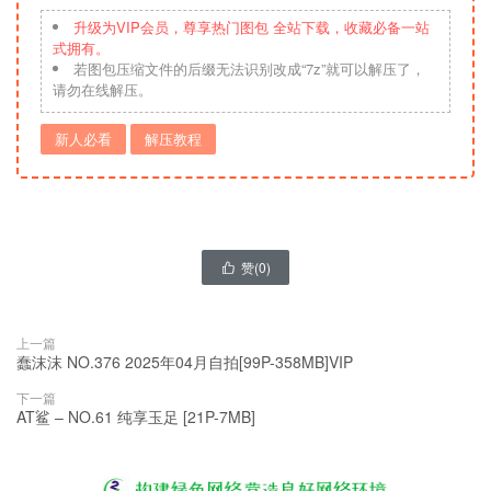
升级为VIP会员，尊享热门图包 全站下载，收藏必备一站
式拥有。
若图包压缩文件的后缀无法识别改成“7z”就可以解压了，
请勿在线解压。
新人必看
解压教程
赞(
0
)

上一篇
蠢沫沫 NO.376 2025年04月自拍[99P-358MB]VIP
下一篇
AT鲨 – NO.61 纯享玉足 [21P-7MB]