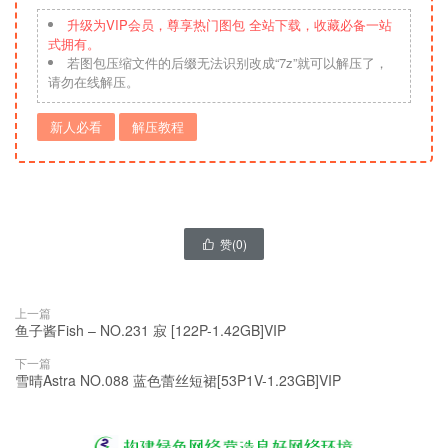
升级为VIP会员，尊享热门图包 全站下载，收藏必备一站
式拥有。
若图包压缩文件的后缀无法识别改成“7z”就可以解压了，
请勿在线解压。
新人必看
解压教程
赞(
0
)

上一篇
鱼子酱Fish – NO.231 寂 [122P-1.42GB]VIP
下一篇
雪晴Astra NO.088 蓝色蕾丝短裙[53P1V-1.23GB]VIP