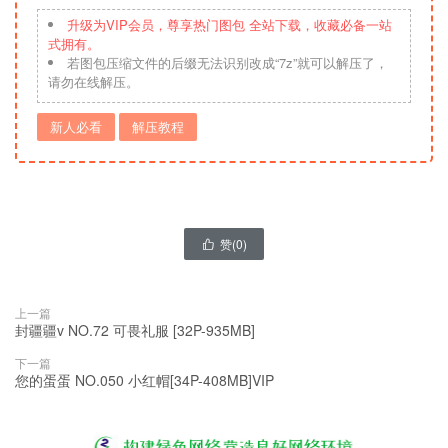
升级为VIP会员，尊享热门图包 全站下载，收藏必备一站
式拥有。
若图包压缩文件的后缀无法识别改成“7z”就可以解压了，
请勿在线解压。
新人必看
解压教程
赞(
0
)

上一篇
封疆疆v NO.72 可畏礼服 [32P-935MB]
下一篇
您的蛋蛋 NO.050 小红帽[34P-408MB]VIP