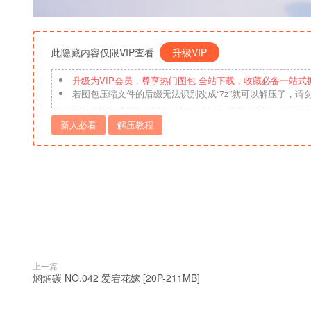
此隐藏内容仅限VIP查看
升级VIP
升级为VIP会员，尊享热门图包 全站下载，收藏必备一站式
若图包压缩文件的后缀无法识别改成“7z”就可以解压了，请
新人必看
解压教程
上一篇
焖焖碳 NO.042 爱宕花嫁 [20P-211MB]