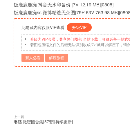
饭鹿鹿鹿痴 抖音无水印备份 [7V 12.19 MB][0808]
饭鹿鹿鹿痴ss 微博精选无杂图[79P-63V 753.98 MB][0808
此隐藏内容仅限VIP查看
升级VIP
升级为VIP会员，尊享热门图包 全站下载，收藏必备一站式
若图包压缩文件的后缀无法识别改成“7z”就可以解压了，请
新人必看
解压教程
上一篇
琳铛 微密圈合集[57套][持续更新]