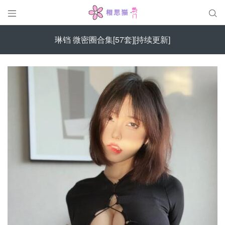


琳铛 微密圈合集[57套][持续更新]